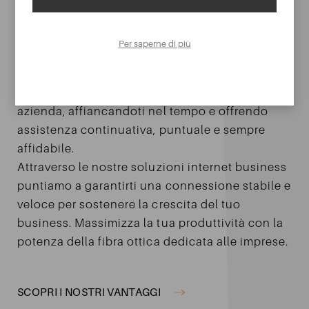
Il nostro obiettivo è quello di creare ambienti di
Per saperne di più
lavoro efficienti, adatti a ogni tua esigenza:
studiamo per te soluzioni sicure e prestanti per
la comunicazione e la tecnologia della tua
azienda, affiancandoti nel tempo e offrendo
assistenza continuativa, puntuale e sempre
affidabile.
Attraverso le nostre soluzioni internet business
puntiamo a garantirti una connessione stabile e
veloce per sostenere la crescita del tuo
business. Massimizza la tua produttività con la
potenza della fibra ottica dedicata alle imprese.
SCOPRI I NOSTRI VANTAGGI