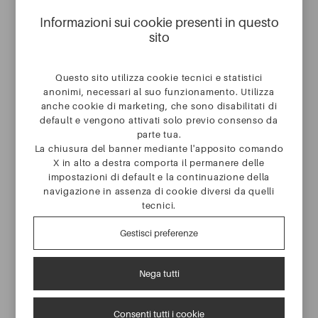
Informazioni sui cookie presenti in questo
sito
SERVIZI
Questo sito utilizza cookie tecnici e statistici
anonimi, necessari al suo funzionamento. Utilizza
I nostri partner
anche cookie di marketing, che sono disabilitati di
default e vengono attivati solo previo consenso da
CASE STUDY
parte tua.
La chiusura del banner mediante l'apposito comando
X in alto a destra comporta il permanere delle
AZIENDA
impostazioni di default e la continuazione della
navigazione in assenza di cookie diversi da quelli
tecnici.
CONTATTI
Gestisci preferenze
ASSISTENZA
Nega tutti
La tua meta,
i nostri obiettivi
.
CONSULENZA GRATUITA
Consenti tutti i cookie