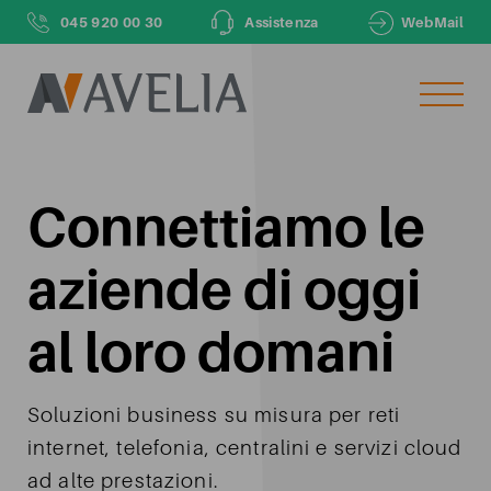
045 920 00 30
Assistenza
WebMail
LASCIACI IL TUO NUMERO DI TELEFONO
E TI CHIAMEREMO NOI ENTRO 48H
Connettiamo le
Il tuo numero di telefono
aziende di oggi
Il tuo nome
al loro domani
Soluzioni business su misura per reti
Inviando dichiaro di aver letto e compreso le finalità e
internet, telefonia, centralini e servizi cloud
le modalità del
trattamento dei dati personali
ivi descritte
ad alte prestazioni.