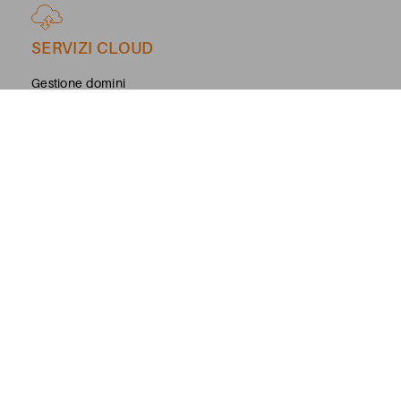
SERVIZI CLOUD
Gestione domini
Hosting Web
PEC
Google Workspace
Microsoft 365
Azure
Backup & Disaster Recovery
Virtual Private Server
SOLUZIONI SU MISURA
Servizi professionali
Networking
Sistemi di gestione remota