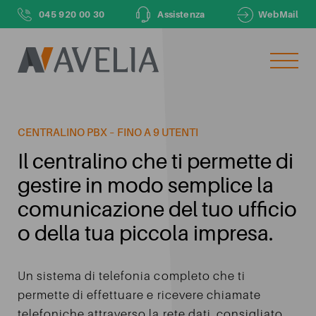
045 920 00 30
Assistenza
WebMail
LASCIACI IL TUO NUMERO DI TELEFONO
E TI CHIAMEREMO NOI ENTRO 48H
CENTRALINO PBX – FINO A 9 UTENTI
Il tuo numero di telefono
Il centralino che ti permette di
gestire in modo semplice la
comunicazione del tuo ufficio
Il tuo nome
o della tua piccola impresa.
Un sistema di telefonia completo che ti
Inviando dichiaro di aver letto e compreso le finalità e
permette di effettuare e ricevere chiamate
le modalità del
trattamento dei dati personali
ivi descritte
telefoniche attraverso la rete dati, consigliato