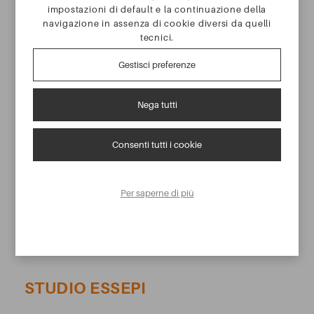
AZIENDA
impostazioni di default e la continuazione della
navigazione in assenza di cookie diversi da quelli
tecnici.
CONTATTI
Gestisci preferenze
ASSISTENZA
Nega tutti
CONSULENZA GRATUITA
Consenti tutti i cookie
Per saperne di più
STUDIO ESSEPI