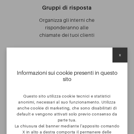
Gruppi di risposta
Organizza gli interni che
risponderanno alle
chiamate dei tuoi clienti
x
Informazioni sui cookie presenti in questo
RICHIEDI UNA CONSULENZA GRATUITA
sito
SERVIZI
Questo sito utilizza cookie tecnici e statistici
anonimi, necessari al suo funzionamento. Utilizza
anche cookie di marketing, che sono disabilitati di
default e vengono attivati solo previo consenso da
CASE STUDY
I nostri casi
di successo
parte tua.
La chiusura del banner mediante l'apposito comando
X in alto a destra comporta il permanere delle