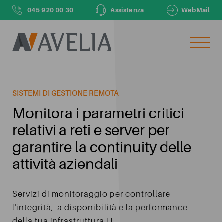
045 920 00 30
Assistenza
WebMail
LASCIACI IL TUO NUMERO DI TELEFONO
E TI CHIAMEREMO NOI ENTRO 48H
SISTEMI DI GESTIONE REMOTA
Il tuo numero di telefono
Monitora i parametri critici
relativi a reti e server per
garantire la continuity delle
Il tuo nome
attività aziendali
Servizi di monitoraggio per controllare
Inviando dichiaro di aver letto e compreso le finalità e
l'integrità, la disponibilità e la performance
le modalità del
trattamento dei dati personali
ivi descritte
della tua infrastruttura IT.