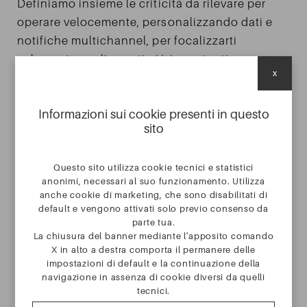
Definiamo insieme le criticità da rilevare per
operare velocemente, personalizzando dati e
notifiche multichannel, per focalizzarti
solamente sugli eventi più importanti e a
x
maggiore impatto sulla produttività aziendale.
Informazioni sui cookie presenti in questo
RICHIEDI INFO
sito
SERVIZI
Questo sito utilizza cookie tecnici e statistici
anonimi, necessari al suo funzionamento. Utilizza
anche cookie di marketing, che sono disabilitati di
default e vengono attivati solo previo consenso da
CASE STUDY
parte tua.
La chiusura del banner mediante l'apposito comando
X in alto a destra comporta il permanere delle
AZIENDA
impostazioni di default e la continuazione della
navigazione in assenza di cookie diversi da quelli
tecnici.
CONTATTI