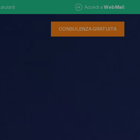
WebMail
aiutarti
Accedi a
CONSULENZA GRATUITA