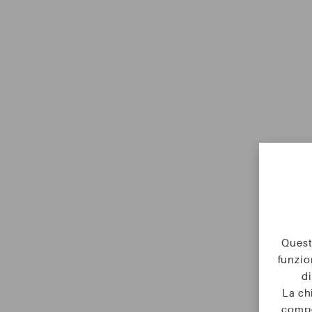
Questo
funzio
di
La ch
compo