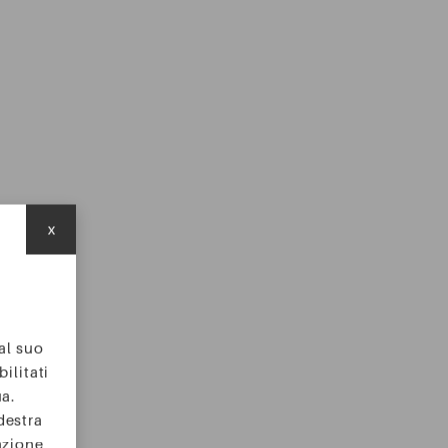
x
 al suo
ilitati
ua.
destra
azione