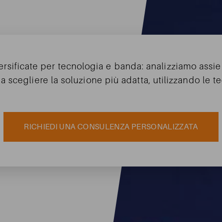
Il tuo nome
Inviando dichiaro di aver letto e compreso le finalità e le modalità del
ersificate per tecnologia e banda: analizziamo assie
trattamento dei dati personali
ivi descritte
 a scegliere la soluzione più adatta, utilizzando le t
INVIA
RICHIEDI UNA CONSULENZA PERSONALIZZATA