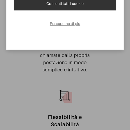
CONSULENZA GRATUITA
Consenti tutti i cookie
Centralino in cloud
di ultima
Per saperne di più
generazione
Ogni utente può
effettuare e ricevere
chiamate dalla propria
postazione in modo
semplice e intuitivo.
Flessibilità e
Scalabilità