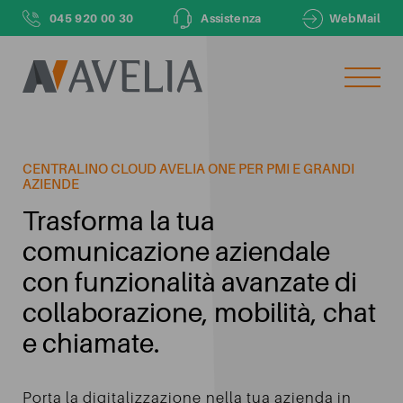
045 920 00 30
Assistenza
WebMail
LASCIACI IL TUO NUMERO DI TELEFONO
E TI CHIAMEREMO NOI ENTRO 48H
CENTRALINO CLOUD AVELIA ONE PER PMI E GRANDI
Il tuo numero di telefono
AZIENDE
Trasforma la tua
comunicazione aziendale
Il tuo nome
con funzionalità avanzate di
collaborazione, mobilità, chat
e chiamate.
Inviando dichiaro di aver letto e compreso le finalità e
le modalità del
trattamento dei dati personali
ivi descritte
Porta la digitalizzazione nella tua azienda in