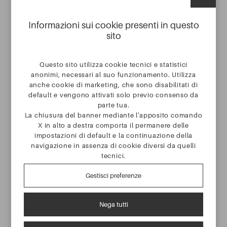
elevata disponibilità e sicurezza.
Scalabilità flessibile: aggiungi o rimuovi
Informazioni sui cookie presenti in questo
interni secondo le esigenze della tua azienda,
sito
senza costi hardware elevati.
SERVIZI
Questo sito utilizza cookie tecnici e statistici
Costi operativi ottimizzati: riduci le spese
anonimi, necessari al suo funzionamento. Utilizza
telefoniche sfruttando la linea VoIP e la
anche cookie di marketing, che sono disabilitati di
default e vengono attivati solo previo consenso da
connessione dati.
CASE STUDY
parte tua.
Collaborazione ovunque: l’interfaccia web e
La chiusura del banner mediante l'apposito comando
X in alto a destra comporta il permanere delle
l’app mobile consentono di comunicare
AZIENDA
impostazioni di default e la continuazione della
efficacemente da qualsiasi luogo.
navigazione in assenza di cookie diversi da quelli
tecnici.
CONTATTI
Gestisci preferenze
ASSISTENZA
Nega tutti